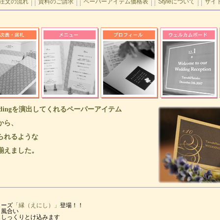
注文の流れ
資料のご請求
ペーパーアイテム価格表
Styleについて
サイ
ddingを演出してくれるペーパーアイテム
から、
られるような
揃えました。
リーズ
「縁（えにし）」
登場！！
と風合い
もしっくりとけ込みます