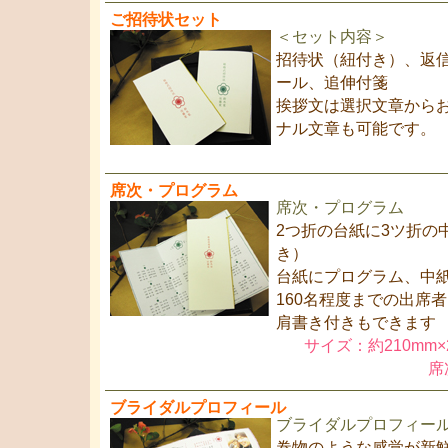
ご招待状セット
＜セット内容＞
招待状（紐付き）、返
ール、追伸付箋
挨拶文は選択文章から
ナル文章も可能です。
席次・プログラム
席次・プログラム
2つ折の台紙に3ツ折の
き）
台紙にプログラム、中
160名程度までの出席
肩書き付きもできます
サイズ：約210mm
席
ブライダルプロフィール
ブライダルプロフィー
巻物のような感覚が新