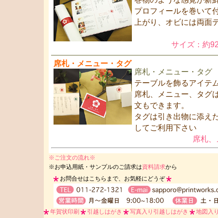
プロフィールを巻いて
上がり、オビには両面
サイズ：約92
席札・メニュー・タグ
席札・メニュー・タグ
テーブルを飾るアイテ
席札、メニュー、タグ
文もできます。
タグは引き出物に添え
してご利用下さい
席札、
※ご注文の流れ※
※お申込用紙・サンプルのご請求は
資料請求
から
お問合せはこちらまで、お気軽にどうぞ
年賀状印刷
引越しはがき
写真入り引越しはがき
地図入