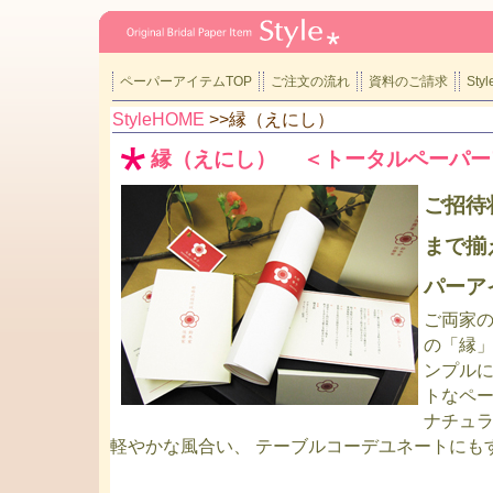
ペーパーアイテムTOP
ご注文の流れ
資料のご請求
St
StyleHOME
>>縁（えにし）
縁（えにし） ＜トータルペーパー
ご招待
まで揃
パーア
ご両家
の「縁
ンプル
トなペ
ナチュ
軽やかな風合い、 テーブルコーデユネートにも